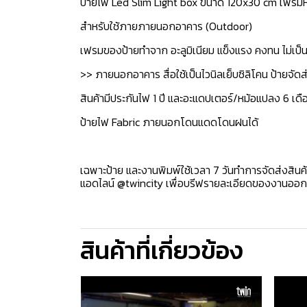
ป้ายไฟ Led Slim Light box ขนาด 120x30 cm เฟรมห
สำหรับใช้ภายภายนอกอาคาร (Outdoor)
เฟรมของป้ายทำจาก อะลูมิเนียม แข็งแรง คงทน ไม่เป็นส
>> ภายนอกอาคาร สื่อใช้เป็นไวนิลเย็บซิลิโคน ป้ายจ
สินค้ามีประกันไฟ 1 ปี และอะแดปเตอร์/หม้อแปลง 6 เดื
ป้ายไฟ Fabric ภายนอกโดนแดดโดนฝนได้ ️️
เฉพาะป้าย และงานพิมพ์ใช้เวลา 7 วันทำการจัดส่งสินค
แอดไลน์ @twincity เพื่อบรีฟรายละเอียดของงานออ
สินค้าที่เกี่ยวข้อง