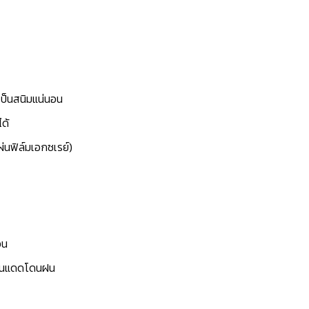
เป็นสนิมแน่นอน
ได้
ผ่นฟิล์มเอกซเรย์)
อน
้โดนแดดโดนฝน