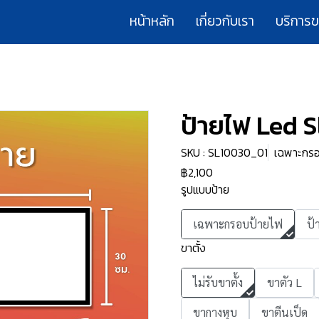
หน้าหลัก
เกี่ยวกับเรา
บริการ
ยไฟ Led Slim Light box
ป้ายไฟ Led S
SKU : SL10030_01
เฉพาะกรอบ
฿2,100
รูปแบบป้าย
เฉพาะกรอบป้ายไฟ
ป้
ขาตั้ง
ไม่รับขาตั้ง
ขาตัว L
ขากางหุบ
ขาตีนเป็ด