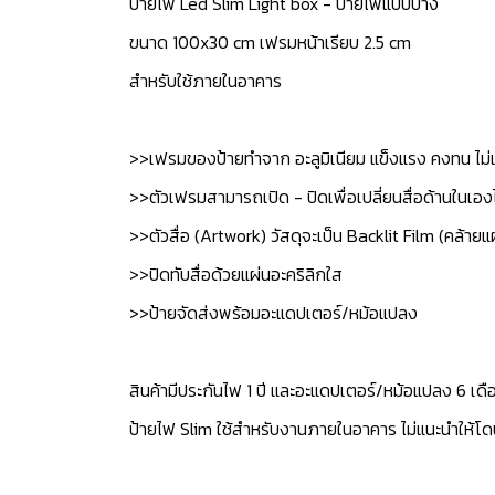
ป้ายไฟ Led Slim Light box - ป้ายไฟแบบบาง
ขนาด 100x30 cm เฟรมหน้าเรียบ 2.5 cm
สำหรับใช้ภายในอาคาร
>>เฟรมของป้ายทำจาก อะลูมิเนียม แข็งแรง คงทน ไม่
>>ตัวเฟรมสามารถเปิด - ปิดเพื่อเปลี่ยนสื่อด้านในเอง
>>ตัวสื่อ (Artwork) วัสดุจะเป็น Backlit Film (คล้ายแ
>>ปิดทับสื่อด้วยแผ่นอะคริลิกใส
>>ป้ายจัดส่งพร้อมอะแดปเตอร์/หม้อแปลง
สินค้ามีประกันไฟ 1 ปี และอะแดปเตอร์/หม้อแปลง 6 เดื
ป้ายไฟ Slim ใช้สำหรับงานภายในอาคาร ไม่แนะนำให